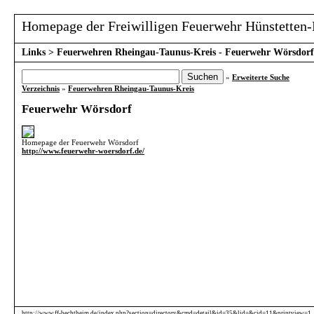
Homepage der Freiwilligen Feuerwehr Hünstetten-
Links
>
Feuerwehren Rheingau-Taunus-Kreis - Feuerwehr Wörsdorf
»
Erweiterte Suche
Verzeichnis
»
Feuerwehren Rheingau-Taunus-Kreis
Feuerwehr Wörsdorf
Homepage der Feuerwehr Wörsdorf
http://www.feuerwehr-woersdorf.de/
http://www.ff-bechtheim.de/index.php?section=directory&cmd=detail&id=35&lid=&cid=11&printview=1