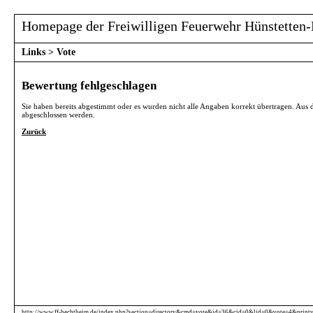
Homepage der Freiwilligen Feuerwehr Hünstetten-
Links
>
Vote
Bewertung fehlgeschlagen
Sie haben bereits abgestimmt oder es wurden nicht alle Angaben korrekt übertragen. Aus 
abgeschlossen werden.
Zurück
http://www.ff-bechtheim.de/index.php?section=directory&cmd=vote&id=36&cid=0&lid=0&vote=4&print