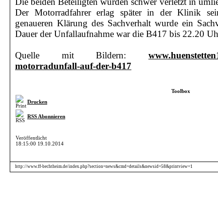
Die beiden Beteiligten wurden schwer verletzt in umli
Der Motorradfahrer erlag später in der Klinik se
genaueren Klärung des Sachverhalt wurde ein Sachve
Dauer der Unfallaufnahme war die B417 bis 22.20 Uhr 
Quelle mit Bildern:
www.huenstetten1
motorradunfall-auf-der-b417
Toolbox
Drucken
RSS Abonnieren
Veröffentlicht
18:15:00 19.10.2014
http://www.ff-bechtheim.de/index.php?section=news&cmd=details&newsid=58&printview=1